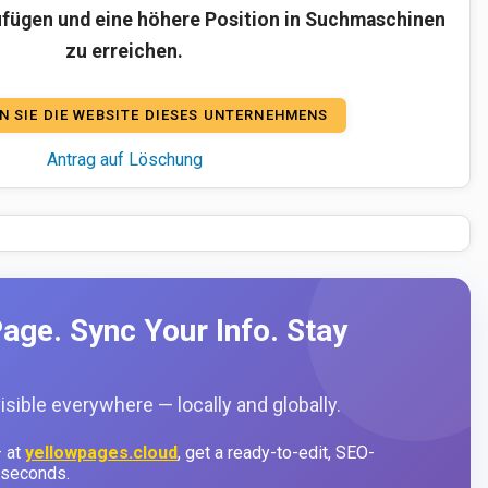
fügen und eine höhere Position in Suchmaschinen
zu erreichen.
N SIE DIE WEBSITE DIESES UNTERNEHMENS
Antrag auf Löschung
age. Sync Your Info. Stay
sible everywhere — locally and globally.
 at
yellowpages.cloud
, get a ready-to-edit, SEO-
 seconds.