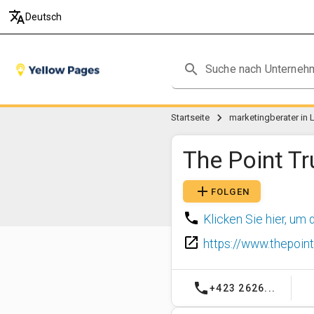
translate
Deutsch
search
chevron_right
Startseite
marketingberater in 
The Point Tr
add
FOLGEN
phone
Klicken Sie hier, um
launch
https://www.thepoint.
phone
+423 2626...