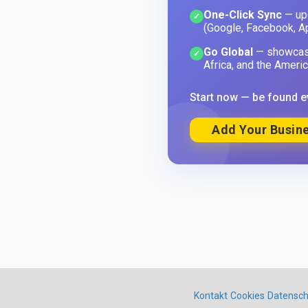
One-Click Sync
— upd
✓
(Google, Facebook, A
Go Global
— showcase
✓
Africa, and the Americ
Start now — be found e
Add Your Busine
Kontakt
Cookies
Datensch