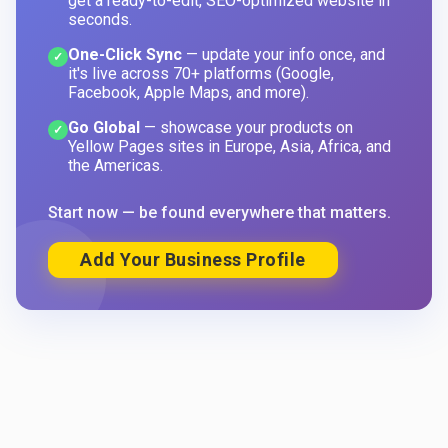
get a ready-to-edit, SEO-optimized website in
seconds.
One-Click Sync
— update your info once, and
✓
it's live across 70+ platforms (Google,
Facebook, Apple Maps, and more).
Go Global
— showcase your products on
✓
Yellow Pages sites in Europe, Asia, Africa, and
the Americas.
Start now — be found everywhere that matters.
Add Your Business Profile