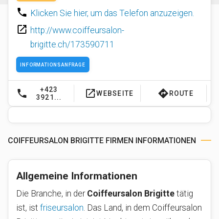
phone
Klicken Sie hier, um das Telefon anzuzeigen.
launch
http://www.coiffeursalon-
brigitte.ch/173590711
INFORMATIONSANFRAGE
+423
phone
launch
directions
WEBSEITE
ROUTE
3921...
COIFFEURSALON BRIGITTE FIRMEN INFORMATIONEN
Allgemeine Informationen
Die Branche, in der
Coiffeursalon Brigitte
tätig
ist, ist
friseursalon
. Das Land, in dem Coiffeursalon