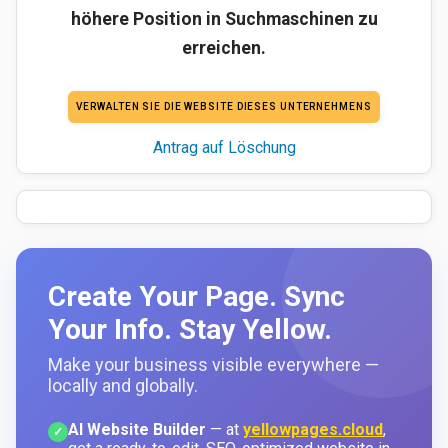
höhere Position in Suchmaschinen zu
erreichen.
VERWALTEN SIE DIE WEBSITE DIESES UNTERNEHMENS
Antrag auf Löschung
Create Your Page. Sync
Your Info. Stay Yellow.
Make your business visible everywhere —
locally and globally.
AI Website Builder
— at
yellowpages.cloud
,
✓