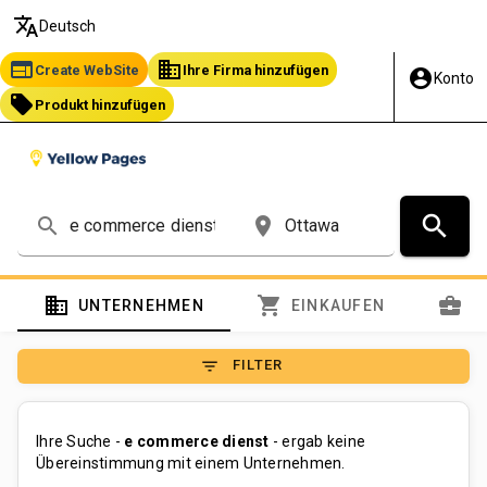
translate
Deutsch
web
business
Create WebSite
Ihre Firma hinzufügen
account_circle
Konto
local_offer
Produkt hinzufügen
search
search
place
domain
shopping_cart
business_center
UNTERNEHMEN
EINKAUFEN
S
filter_list
FILTER
Ihre Suche -
e commerce dienst
- ergab keine
Übereinstimmung mit einem Unternehmen.