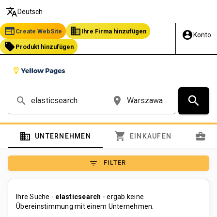
translate
Deutsch
web
business
Create WebSite
Ihre Firma hinzufügen
account_circle
Konto
local_offer
Produkt hinzufügen
search
search
place
domain
shopping_cart
business_center
UNTERNEHMEN
EINKAUFEN
S
filter_list
FILTER
Ihre Suche -
elasticsearch
- ergab keine
Übereinstimmung mit einem Unternehmen.