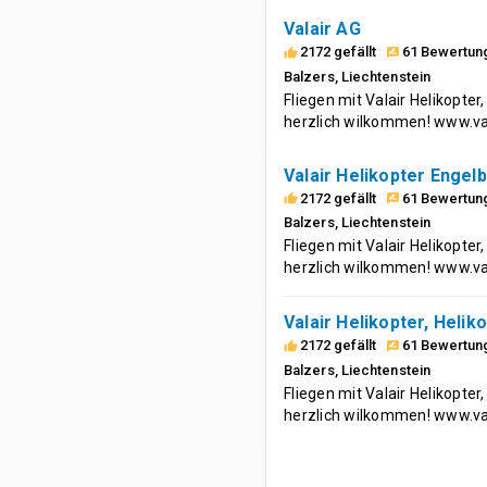
Valair AG
2172 gefällt
61 Bewertun
thumb_up
rate_review
Balzers
,
Liechtenstein
Fliegen mit Valair Helikopter
herzlich wilkommen! www.val
Valair Helikopter Engel
2172 gefällt
61 Bewertun
thumb_up
rate_review
Balzers
,
Liechtenstein
Fliegen mit Valair Helikopter
herzlich wilkommen! www.val
Valair Helikopter, Helik
2172 gefällt
61 Bewertun
thumb_up
rate_review
Balzers
,
Liechtenstein
Fliegen mit Valair Helikopter
herzlich wilkommen! www.val