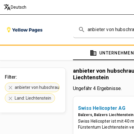
translate
Deutsch
search
domain
UNTERNEHMEN
anbieter von hubschrau
Filter:
Liechtenstein
clear
anbieter von hubschraubertouren
Ungefähr 4 Ergebnisse.
clear
Land: Liechtenstein
Swiss Helicopter AG
Balzers
,
Balzers
Liechtenstein
Swiss Helicopter ist mit 40
Fürstentum Liechtenstein vert