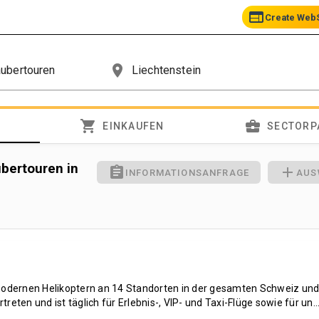
web
Create WebS
place
shopping_cart
business_center
EINKAUFEN
SECTORP
bertouren in
assignment
add
INFORMATIONSANFRAGE
AUS
 modernen Helikoptern an 14 Standorten in der gesamten Schweiz und
reten und ist täglich für Erlebnis-, VIP- und Taxi-Flüge sowie für un