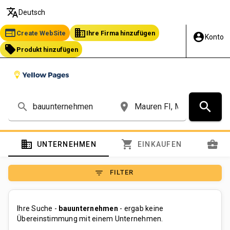
translate
Deutsch
web
business
Create WebSite
Ihre Firma hinzufügen
account_circle
Konto
local_offer
Produkt hinzufügen
search
search
place
domain
shopping_cart
business_center
UNTERNEHMEN
EINKAUFEN
S
filter_list
FILTER
Ihre Suche -
bauunternehmen
- ergab keine
Übereinstimmung mit einem Unternehmen.