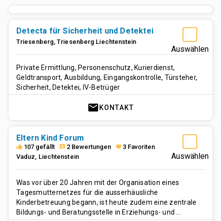
Detecta für Sicherheit und Detektei
Triesenberg
,
Triesenberg
Liechtenstein
Auswählen
Private Ermittlung, Personenschutz, Kurierdienst,
Geldtransport, Ausbildung, Eingangskontrolle, Türsteher,
Sicherheit, Detektei, IV-Betrüger
mail
KONTAKT
Eltern Kind Forum
107 gefällt
2 Bewertungen
3 Favoriten
thumb_up
rate_review
favorite
Auswählen
Vaduz
,
Liechtenstein
Was vor über 20 Jahren mit der Organisation eines
Tagesmutternetzes für die ausserhäusliche
Kinderbetreuung begann, ist heute zudem eine zentrale
Bildungs- und Beratungsstelle in Erziehungs- und …