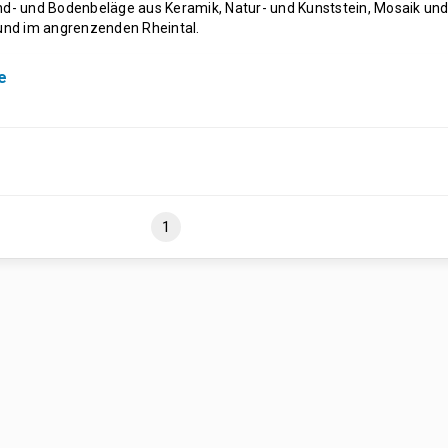
and- und Bodenbeläge aus Keramik, Natur- und Kunststein, Mosaik un
 und im angrenzenden Rheintal.
e
1