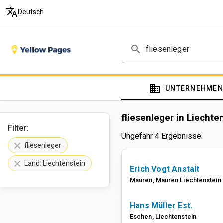
translate
Deutsch
search
domain
UNTERNEHMEN
fliesenleger in Liechte
Filter:
Ungefähr 4 Ergebnisse.
clear
fliesenleger
clear
Land: Liechtenstein
Erich Vogt Anstalt
Mauren
,
Mauren
Liechtenstein
Hans Müller Est.
Eschen
,
Liechtenstein