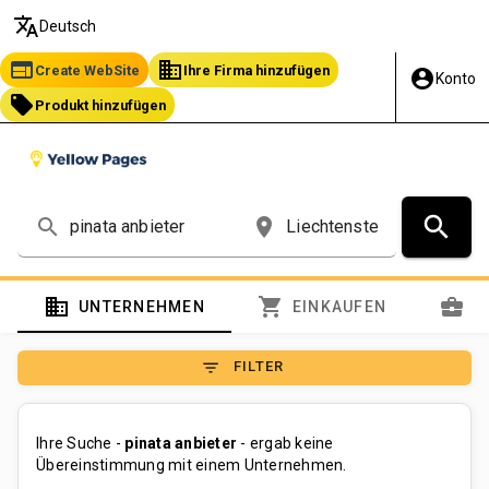
translate
Deutsch
web
business
Create WebSite
Ihre Firma hinzufügen
account_circle
Konto
local_offer
Produkt hinzufügen
search
search
place
domain
shopping_cart
business_center
UNTERNEHMEN
EINKAUFEN
S
filter_list
FILTER
Ihre Suche -
pinata anbieter
- ergab keine
Übereinstimmung mit einem Unternehmen.