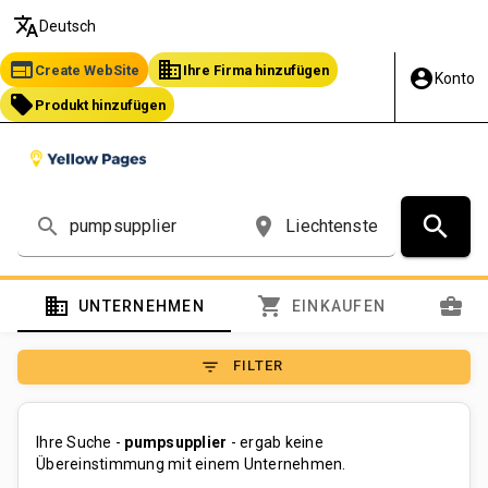
translate
Deutsch
web
business
Create WebSite
Ihre Firma hinzufügen
account_circle
Konto
local_offer
Produkt hinzufügen
search
search
place
domain
shopping_cart
business_center
UNTERNEHMEN
EINKAUFEN
S
filter_list
FILTER
Ihre Suche -
pumpsupplier
- ergab keine
Übereinstimmung mit einem Unternehmen.